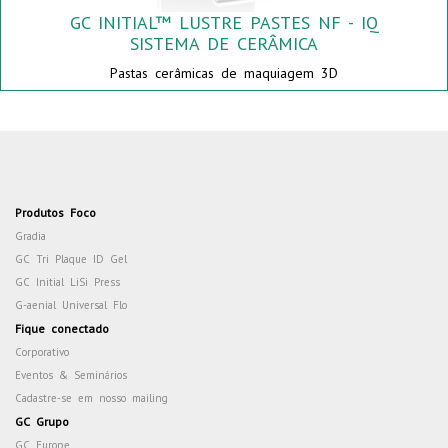
GC INITIAL™ LUSTRE PASTES NF - IQ
SISTEMA DE CERÂMICA
Pastas cerâmicas de maquiagem 3D
Produtos Foco
Gradia
GC Tri Plaque ID Gel
GC Initial LiSi Press
G-aenial Universal Flo
Fique conectado
Corporativo
Eventos & Seminários
Cadastre-se em nosso mailing
GC Grupo
GC Europe