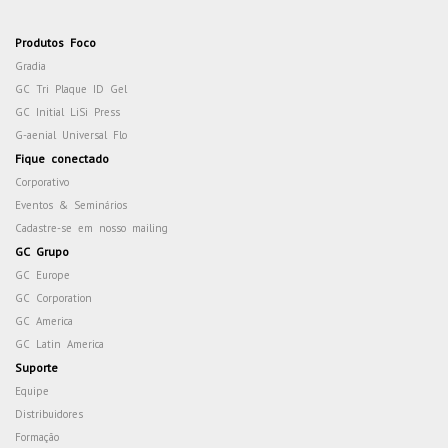
Produtos Foco
Gradia
GC Tri Plaque ID Gel
GC Initial LiSi Press
G-aenial Universal Flo
Fique conectado
Corporativo
Eventos & Seminários
Cadastre-se em nosso mailing
GC Grupo
GC Europe
GC Corporation
GC America
GC Latin America
Suporte
Equipe
Distribuidores
Formação