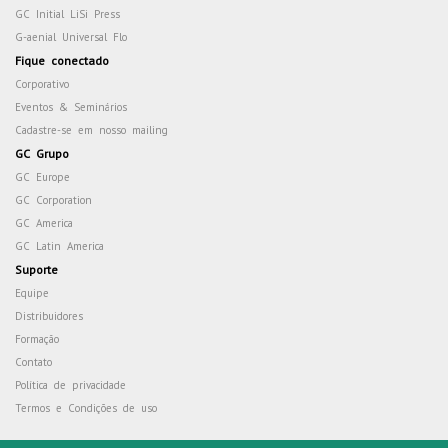
GC Initial LiSi Press
G-aenial Universal Flo
Fique conectado
Corporativo
Eventos & Seminários
Cadastre-se em nosso mailing
GC Grupo
GC Europe
GC Corporation
GC America
GC Latin America
Suporte
Equipe
Distribuidores
Formação
Contato
Política de privacidade
Termos e Condições de uso