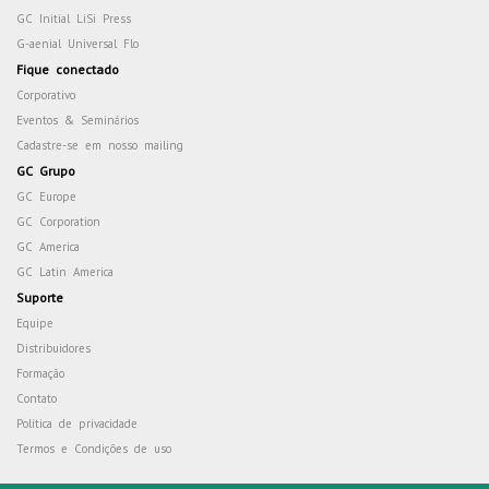
GC Initial LiSi Press
G-aenial Universal Flo
Fique conectado
Corporativo
Eventos & Seminários
Cadastre-se em nosso mailing
GC Grupo
GC Europe
GC Corporation
GC America
GC Latin America
Suporte
Equipe
Distribuidores
Formação
Contato
Política de privacidade
Termos e Condições de uso