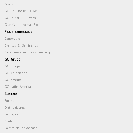
Gradia
GC Tri Plaque ID Gel
GC Initial LiSi Press
G-aenial Universal Flo
Fique conectado
Corporativo
Eventos & Seminários
Cadastre-se em nosso mailing
GC Grupo
GC Europe
GC Corporation
GC America
GC Latin America
Suporte
Equipe
Distribuidores
Formação
Contato
Política de privacidade